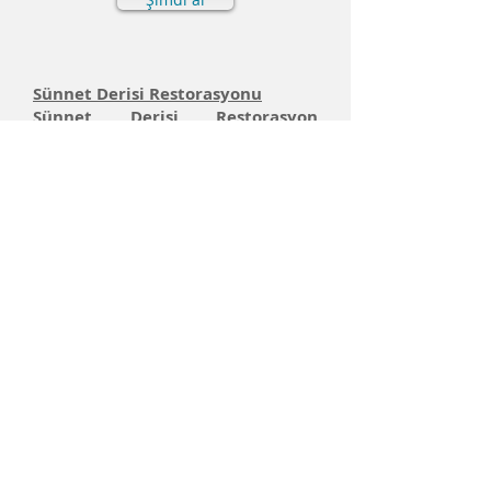
Sünnet Derisi Restorasyonu
Sünnet Derisi Restorasyon
Kullanım Kılavuzları
Sünnet Derisi Restorasyon
Cihazları
CI Dizini
Avantajlar ve
Kullanım
Ölçme
Bağlantılar
Online mağaza
Alışveriş kartı
Teslimat
Gizlilik
Politikası
Hakkımızda